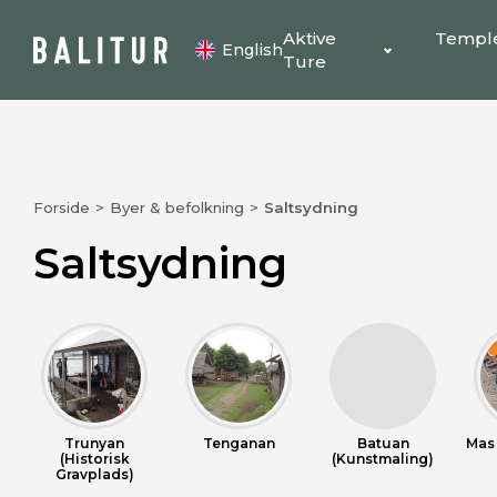
Aktive
Templ
English
Ture
Forside
>
Byer & befolkning
>
Saltsydning
Saltsydning
Trunyan
Tenganan
Batuan
Mas
(Historisk
(Kunstmaling)
Gravplads)