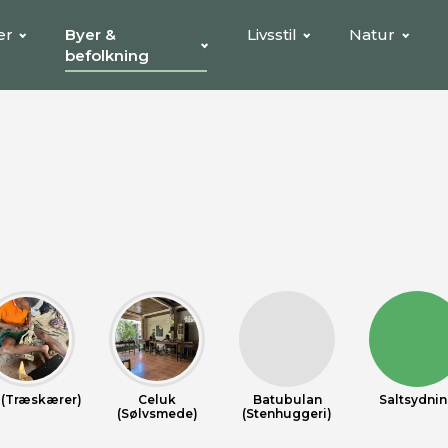
er
Byer &
Livsstil
Natur
befolkning
 (Træskærer)
Celuk
Batubulan
Saltsydni
(Sølvsmede)
(Stenhuggeri)