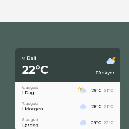
Bali
22°C
Få skyer
6. august
29°C
21°C
I Dag
7. august
28°C
21°C
I Morgen
8. august
29°C
22°C
Lørdag