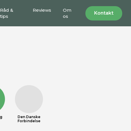
Råd &
Reviews
Om
Kontakt
tips
os
ng
Den Danske
Forbindelse