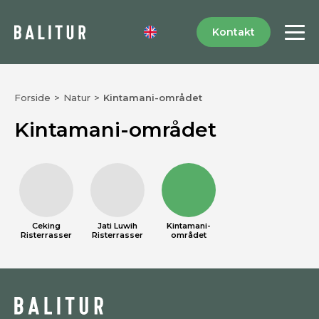
Kontakt
Forside
>
Natur
>
Kintamani-området
Kintamani-området
Ceking
Jati Luwih
Kintamani-
Risterrasser
Risterrasser
området