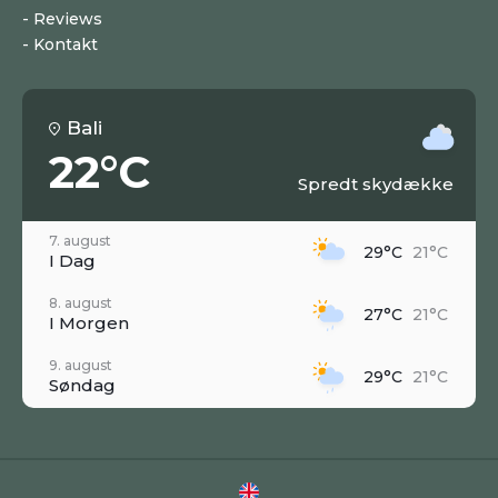
Reviews
Kontakt
Bali
22°C
Spredt skydække
7. august
29°C
21°C
I Dag
8. august
27°C
21°C
I Morgen
9. august
29°C
21°C
Søndag
10. august
27°C
21°C
Mandag
11. august