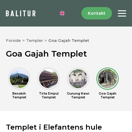
Kontakt
Forside
>
Templer
>
Goa Gajah Templet
Goa Gajah Templet
Besakih
Tirta Empul
Gunung Kawi
Goa Gajah
U
Templet
Templet
Templet
Templet
T
Templet i Elefantens hule