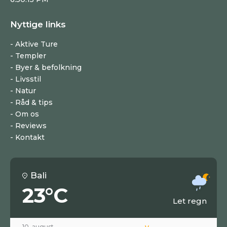
Nyttige links
Aktive Ture
Templer
Byer & befolkning
Livsstil
Natur
Råd & tips
Om os
Reviews
Kontakt
Bali
23°C
Let regn
10. august